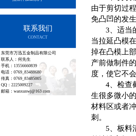
由于剪切过
免凸凹的发
联系我们
3、适当
CONTACT
当拉延凸模
掉在凸模上
东莞市万迅五金制品有限公司
联系人：何先生
产前做制件
手机：13556660839
度，使它不
电话：0769_83488680
传真：0769_83485005
4、检查
QQ：2225009227
邮箱：wanxunwj@163.com
生很多微小
材料区或者
刺。
5、板料